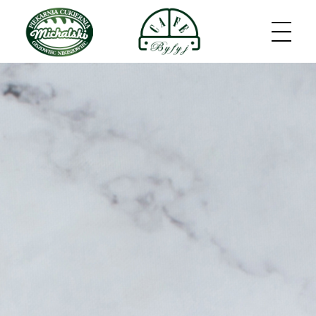
Piekarnia Michalski
Piekarnia - Cukiernia rzemieślnicza z 30-letnią tradycją!